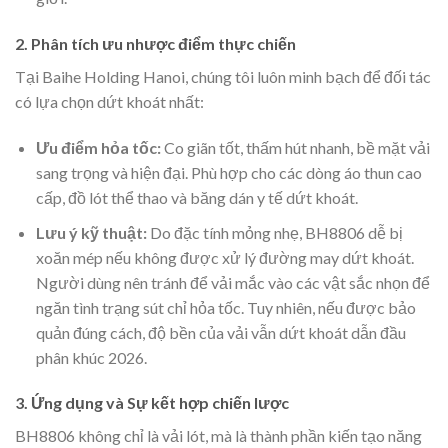
2. Phân tích ưu nhược điểm thực chiến
Tại Baihe Holding Hanoi, chúng tôi luôn minh bạch để đối tác
có lựa chọn dứt khoát nhất:
Ưu điểm hỏa tốc:
Co giãn tốt, thấm hút nhanh, bề mặt vải
sang trọng và hiện đại. Phù hợp cho các dòng áo thun cao
cấp, đồ lót thể thao và băng dán y tế dứt khoát.
Lưu ý kỹ thuật:
Do đặc tính mỏng nhẹ, BH8806 dễ bị
xoăn mép nếu không được xử lý đường may dứt khoát.
Người dùng nên tránh để vải mắc vào các vật sắc nhọn để
ngăn tình trạng sút chỉ hỏa tốc. Tuy nhiên, nếu được bảo
quản đúng cách, độ bền của vải vẫn dứt khoát dẫn đầu
phân khúc 2026.
3. Ứng dụng và Sự kết hợp chiến lược
BH8806 không chỉ là vải lót, mà là thành phần kiến tạo năng