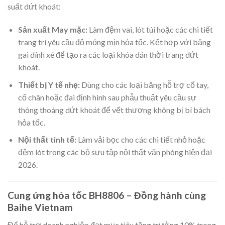
suất dứt khoát:
Sản xuất May mặc:
Làm đệm vai, lót túi hoặc các chi tiết
trang trí yêu cầu độ mỏng mịn hỏa tốc. Kết hợp với băng
gai dính xé để tạo ra các loại khóa dán thời trang dứt
khoát.
Thiết bị Y tế nhẹ:
Dùng cho các loại băng hỗ trợ cổ tay,
cổ chân hoặc đai định hình sau phẫu thuật yêu cầu sự
thông thoáng dứt khoát để vết thương không bị bí bách
hỏa tốc.
Nội thất tinh tế:
Làm vải bọc cho các chi tiết nhỏ hoặc
đệm lót trong các bộ sưu tập nội thất văn phòng hiện đại
2026.
Cung ứng hỏa tốc BH8806 – Đồng hành cùng
Baihe Vietnam
Để hỗ trợ doanh nghiệp đạt mục tiêu tăng trưởng 10% trong