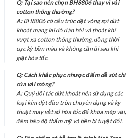
Q: Tại sao nên chọn BH8806 thay vì vải
cotton thông thường?
A:
BH8806 có cấu trúc dệt vòng sợi dứt
khoát mang lại độ đàn hồi và thoát khí
vượt xa cotton thông thường, đồng thời
cực kỳ bền màu và không cần ủi sau khi
giặt hỏa tốc.
Q: Cách khắc phục nhược điểm dễ sút chỉ
của vải mỏng?
A:
Quý đối tác dứt khoát nên sử dụng các
loại kim dệt đầu tròn chuyên dụng và kỹ
thuật may vắt sổ hỏa tốc để khóa mép vải,
đảm bảo độ thẩm mỹ và bền bỉ tuyệt đối.
Q: Sản phẩm có hỗ trợ lộ trình Net Zero