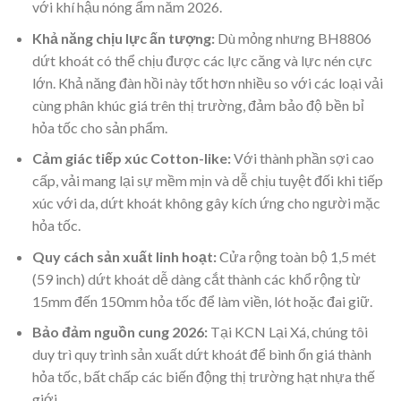
với khí hậu nóng ẩm năm 2026.
Khả năng chịu lực ấn tượng:
Dù mỏng nhưng BH8806
dứt khoát có thể chịu được các lực căng và lực nén cực
lớn. Khả năng đàn hồi này tốt hơn nhiều so với các loại vải
cùng phân khúc giá trên thị trường, đảm bảo độ bền bỉ
hỏa tốc cho sản phẩm.
Cảm giác tiếp xúc Cotton-like:
Với thành phần sợi cao
cấp, vải mang lại sự mềm mịn và dễ chịu tuyệt đối khi tiếp
xúc với da, dứt khoát không gây kích ứng cho người mặc
hỏa tốc.
Quy cách sản xuất linh hoạt:
Cửa rộng toàn bộ 1,5 mét
(59 inch) dứt khoát dễ dàng cắt thành các khổ rộng từ
15mm đến 150mm hỏa tốc để làm viền, lót hoặc đai giữ.
Bảo đảm nguồn cung 2026:
Tại KCN Lại Xá, chúng tôi
duy trì quy trình sản xuất dứt khoát để bình ổn giá thành
hỏa tốc, bất chấp các biến động thị trường hạt nhựa thế
giới.