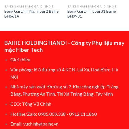
BĂNG NHÁM BĂNG GAI DÍNH XÉ
BĂNG NHÁM BĂNG GAI DÍNH XÉ
Băng Gai Dính Nấm loại 2 Baihe
Băng Gai Dính Loại 31 Baihe
BH6614
BH9931
BAIHE HOLDING HANOI - Công ty Phụ liệu may
mặc Fiber Tech
Giới thiệu
Văn phòng: lô 8 đường số 4 KCN, Lai Xá, Hoài Đức, Hà
Nội
Nhà máy sản xuất: Đường số 7, Khu công nghiệp Trảng
Bàng, Phường An Tịnh, Thị Xã Trảng Bàng, Tây Ninh
CEO: Tống Vũ Chính
Hotline/Zalo: 0985.009.338 - 0912.111.860
Email: vuchinh@baihe.vn