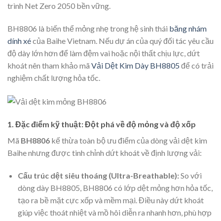
trình Net Zero 2050 bền vững.
BH8806 là biến thể mỏng nhẹ trong hệ sinh thái
băng nhám
dính xé
của Baihe Vietnam. Nếu dự án của quý đối tác yêu cầu
độ dày lớn hơn để làm đệm vai hoặc nội thất chịu lực, dứt
khoát nên tham khảo mã
Vải Dệt Kim Dày BH8805
để có trải
nghiệm chất lượng hỏa tốc.
1. Đặc điểm kỹ thuật: Đột phá về độ mỏng và độ xốp
Mã
BH8806
kế thừa toàn bộ ưu điểm của dòng vải dệt kim
Baihe nhưng được tinh chỉnh dứt khoát về định lượng vải:
Cấu trúc dệt siêu thoáng (Ultra-Breathable):
So với
dòng dày BH8805, BH8806 có lớp dệt mỏng hơn hỏa tốc,
tạo ra bề mặt cực xốp và mềm mại. Điều này dứt khoát
giúp việc thoát nhiệt và mồ hôi diễn ra nhanh hơn, phù hợp