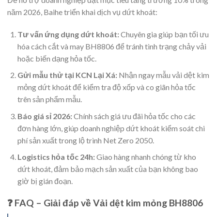
năm 2026, Baihe triển khai dịch vụ dứt khoát:
Tư vấn ứng dụng dứt khoát:
Chuyên gia giúp bạn tối ưu
hóa cách cắt và may BH8806 để tránh tình trạng chảy vải
hoặc biến dạng hỏa tốc.
Gửi mẫu thử tại KCN Lại Xá:
Nhận ngay mẫu vải dệt kim
mỏng dứt khoát để kiểm tra độ xốp và co giãn hỏa tốc
trên sản phẩm mẫu.
Báo giá sỉ 2026:
Chính sách giá ưu đãi hỏa tốc cho các
đơn hàng lớn, giúp doanh nghiệp dứt khoát kiểm soát chi
phí sản xuất trong lộ trình Net Zero 2050.
Logistics hỏa tốc 24h:
Giao hàng nhanh chóng từ kho
dứt khoát, đảm bảo mạch sản xuất của bạn không bao
giờ bị gián đoạn.
❓ FAQ – Giải đáp về Vải dệt kim mỏng BH8806