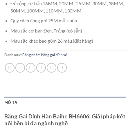
Độ rộng cơ bản 16MM, 20MM , 25MM, 30MM, 38MM,
50MM, 100MM, 110MM, 130MM
Quy cách đóng gói 25M mỗi cuộn
Màu sắc cơ bản Đen, Trắng (có sẵn)
Màu sắc khác bao gồm 26 màu (đặt hàng)
Danh mục:
Băng nhám băng gai dính xé
MÔ TẢ
Băng Gai Dính Hàn Baihe BH6606: Giải pháp kết
nối bền bỉ đa ngành nghề