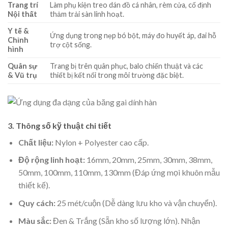
Trang trí
Làm phụ kiện treo dán đồ cá nhân, rèm cửa, cố định
Nội thất
thảm trải sàn linh hoạt.
Y tế &
Ứng dụng trong nẹp bó bột, máy đo huyết áp, đai hỗ
Chỉnh
trợ cột sống.
hình
Quân sự
Trang bị trên quân phục, balo chiến thuật và các
& Vũ trụ
thiết bị kết nối trong môi trường đặc biệt.
3. Thông số kỹ thuật chi tiết
Chất liệu:
Nylon + Polyester cao cấp.
Độ rộng linh hoạt:
16mm, 20mm, 25mm, 30mm, 38mm,
50mm, 100mm, 110mm, 130mm (Đáp ứng mọi khuôn mẫu
thiết kế).
Quy cách:
25 mét/cuộn (Dễ dàng lưu kho và vận chuyển).
Màu sắc:
Đen & Trắng (Sẵn kho số lượng lớn). Nhận