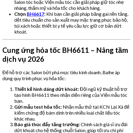
Salon tóc hoặc Viện mẫu tóc cần giải pháp giữ tóc nhẹ
nhàng, thẩm mỹ và hỏa tốc cho khách hàng.
Chọn
BH6617
:
Khi bạn cần giải pháp băng gai nền tảng,
dệt tiêu chuẩn cho sản xuất may mặc trang phục bảo hộ,
túi xách hoặc thiết bị y tế yêu cầu lực giữ cơ bản dứt
khoát.
Cung ứng hỏa tốc BH6611 – Nâng tầm
dịch vụ 2026
Để hỗ trợ các Salon bứt phá mục tiêu kinh doanh, Baihe áp
dụng quy trình phục vụ hỏa tốc:
Thiết kế hình dáng dứt khoát:
Đội ngũ kỹ thuật hỗ trợ
tạo hình BH6611 theo nhận diện riêng của Viện mẫu tóc
bạn.
Gửi mẫu test hỏa tốc:
Nhận mẫu thử tại KCN Lại Xá để
kiểm chứng độ bám dính trên nhiều loại chất liệu tóc
khác nhau.
Báo giá thúc đẩy tăng trưởng:
Chính sách giá sỉ ưu đãi
dứt khoát cho hệ thống chuỗi Salon, giúp tối ưu chi phí