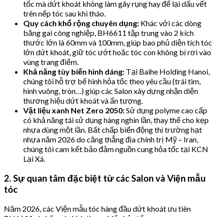
tốc mà dứt khoát không làm gãy rụng hay để lại dấu vết
trên nếp tóc sau khi tháo.
Quy cách khổ rộng chuyên dụng:
Khác với các dòng
băng gai công nghiệp, BH6611 tập trung vào 2 kích
thước lớn là 60mm và 100mm, giúp bao phủ diện tích tóc
lớn dứt khoát, giữ tóc ướt hoặc tóc con không bị rơi vào
vùng trang điểm.
Khả năng tùy biến hình dáng:
Tại Baihe Holding Hanoi,
chúng tôi hỗ trợ bế hình hỏa tốc theo yêu cầu (trái tim,
hình vuông, tròn…) giúp các Salon xây dựng nhận diện
thương hiệu dứt khoát và ấn tượng.
Vật liệu xanh Net Zero 2050:
Sử dụng polyme cao cấp
có khả năng tái sử dụng hàng nghìn lần, thay thế cho kẹp
nhựa dùng một lần. Bất chấp biến động thị trường hạt
nhựa năm 2026 do căng thẳng địa chính trị Mỹ – Iran,
chúng tôi cam kết bảo đảm nguồn cung hỏa tốc tại KCN
Lại Xá.
2. Sự quan tâm đặc biệt từ các Salon và Viện mẫu
tóc
Năm 2026, các Viện mẫu tóc hàng đầu dứt khoát ưu tiên