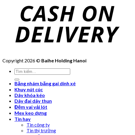
Copyright 2026 ©
Baihe Holding Hanoi
Tìm
kiếm:
Băng nhám băng gai dính xé
Khuy nút cúc
Dây khóa kéo
Dây đai dây thun
Đệm vai vải lót
Mex keo dựng
Tin hay
Tin công ty
Tin thị trường