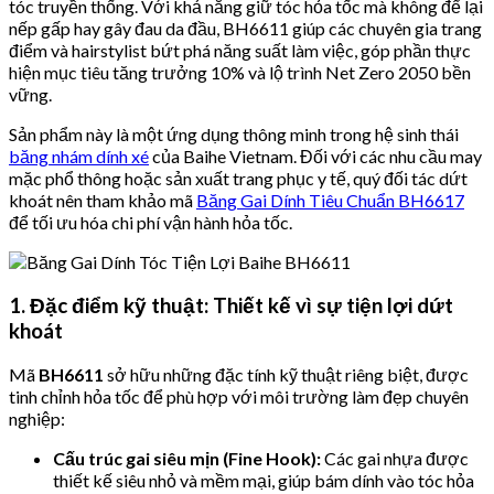
tóc truyền thống. Với khả năng giữ tóc hỏa tốc mà không để lại
nếp gấp hay gây đau da đầu, BH6611 giúp các chuyên gia trang
điểm và hairstylist bứt phá năng suất làm việc, góp phần thực
hiện mục tiêu tăng trưởng 10% và lộ trình Net Zero 2050 bền
vững.
Sản phẩm này là một ứng dụng thông minh trong hệ sinh thái
băng nhám dính xé
của Baihe Vietnam. Đối với các nhu cầu may
mặc phổ thông hoặc sản xuất trang phục y tế, quý đối tác dứt
khoát nên tham khảo mã
Băng Gai Dính Tiêu Chuẩn BH6617
để tối ưu hóa chi phí vận hành hỏa tốc.
1. Đặc điểm kỹ thuật: Thiết kế vì sự tiện lợi dứt
khoát
Mã
BH6611
sở hữu những đặc tính kỹ thuật riêng biệt, được
tinh chỉnh hỏa tốc để phù hợp với môi trường làm đẹp chuyên
nghiệp:
Cấu trúc gai siêu mịn (Fine Hook):
Các gai nhựa được
thiết kế siêu nhỏ và mềm mại, giúp bám dính vào tóc hỏa