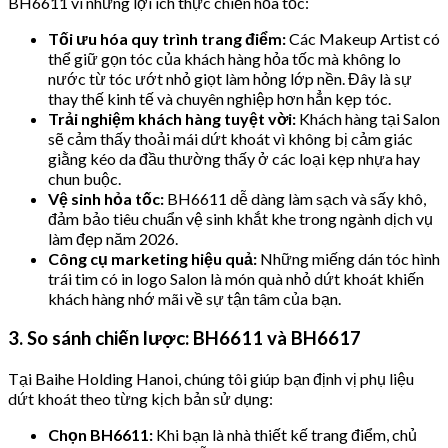
BH6611 vì những lợi ích thực chiến hỏa tốc:
Tối ưu hóa quy trình trang điểm:
Các Makeup Artist có
thể giữ gọn tóc của khách hàng hỏa tốc mà không lo
nước từ tóc ướt nhỏ giọt làm hỏng lớp nền. Đây là sự
thay thế kinh tế và chuyên nghiệp hơn hẳn kẹp tóc.
Trải nghiệm khách hàng tuyệt vời:
Khách hàng tại Salon
sẽ cảm thấy thoải mái dứt khoát vì không bị cảm giác
giằng kéo da đầu thường thấy ở các loại kẹp nhựa hay
chun buộc.
Vệ sinh hỏa tốc:
BH6611 dễ dàng làm sạch và sấy khô,
đảm bảo tiêu chuẩn vệ sinh khắt khe trong ngành dịch vụ
làm đẹp năm 2026.
Công cụ marketing hiệu quả:
Những miếng dán tóc hình
trái tim có in logo Salon là món quà nhỏ dứt khoát khiến
khách hàng nhớ mãi về sự tận tâm của bạn.
3. So sánh chiến lược: BH6611 và BH6617
Tại Baihe Holding Hanoi, chúng tôi giúp bạn định vị phụ liệu
dứt khoát theo từng kịch bản sử dụng:
Chọn BH6611:
Khi bạn là nhà thiết kế trang điểm, chủ