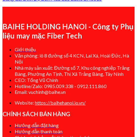
BAIHE HOLDING HANOI - Công ty Phụ
liệu may mặc Fiber Tech
Giới thiệu
Văn phòng: lô 8 đường số 4 KCN, Lai Xá, Hoài Đức, Hà
Nội
Nhà máy sản xuất: Đường số 7, Khu công nghiệp Trảng
Bàng, Phường An Tịnh, Thị Xã Trảng Bàng, Tây Ninh
CEO: Tống Vũ Chính
Hotline/Zalo: 0985.009.338 - 0912.111.860
Email: vuchinh@baihe.vn
Website:
https://baihehanoi.io.vn/
CHÍNH SÁCH BÁN HÀNG
Hướng dẫn đặt hàng
Hướng dẫn thanh toán