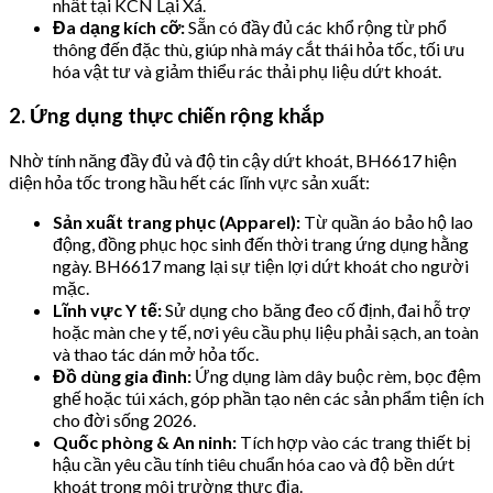
nhất tại KCN Lại Xá.
Đa dạng kích cỡ:
Sẵn có đầy đủ các khổ rộng từ phổ
thông đến đặc thù, giúp nhà máy cắt thái hỏa tốc, tối ưu
hóa vật tư và giảm thiểu rác thải phụ liệu dứt khoát.
2. Ứng dụng thực chiến rộng khắp
Nhờ tính năng đầy đủ và độ tin cậy dứt khoát, BH6617 hiện
diện hỏa tốc trong hầu hết các lĩnh vực sản xuất:
Sản xuất trang phục (Apparel):
Từ quần áo bảo hộ lao
động, đồng phục học sinh đến thời trang ứng dụng hằng
ngày. BH6617 mang lại sự tiện lợi dứt khoát cho người
mặc.
Lĩnh vực Y tế:
Sử dụng cho băng đeo cố định, đai hỗ trợ
hoặc màn che y tế, nơi yêu cầu phụ liệu phải sạch, an toàn
và thao tác dán mở hỏa tốc.
Đồ dùng gia đình:
Ứng dụng làm dây buộc rèm, bọc đệm
ghế hoặc túi xách, góp phần tạo nên các sản phẩm tiện ích
cho đời sống 2026.
Quốc phòng & An ninh:
Tích hợp vào các trang thiết bị
hậu cần yêu cầu tính tiêu chuẩn hóa cao và độ bền dứt
khoát trong môi trường thực địa.