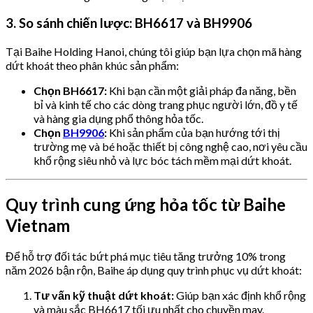
3. So sánh chiến lược: BH6617 và BH9906
Tại Baihe Holding Hanoi, chúng tôi giúp bạn lựa chọn mã hàng
dứt khoát theo phân khúc sản phẩm:
Chọn BH6617:
Khi bạn cần một giải pháp đa năng, bền
bỉ và kinh tế cho các dòng trang phục người lớn, đồ y tế
và hàng gia dụng phổ thông hỏa tốc.
Chọn
BH9906
:
Khi sản phẩm của bạn hướng tới thị
trường mẹ và bé hoặc thiết bị công nghệ cao, nơi yêu cầu
khổ rộng siêu nhỏ và lực bóc tách mềm mại dứt khoát.
Quy trình cung ứng hỏa tốc từ Baihe
Vietnam
Để hỗ trợ đối tác bứt phá mục tiêu tăng trưởng 10% trong
năm 2026 bận rộn, Baihe áp dụng quy trình phục vụ dứt khoát:
Tư vấn kỹ thuật dứt khoát:
Giúp bạn xác định khổ rộng
và màu sắc BH6617 tối ưu nhất cho chuyền may.