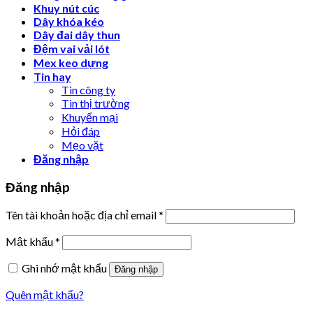
Khuy nút cúc
Dây khóa kéo
Dây đai dây thun
Đệm vai vải lót
Mex keo dựng
Tin hay
Tin công ty
Tin thị trường
Khuyến mại
Hỏi đáp
Mẹo vặt
Đăng nhập
Đăng nhập
Tên tài khoản hoặc địa chỉ email
*
Mật khẩu
*
Ghi nhớ mật khẩu
Đăng nhập
Quên mật khẩu?