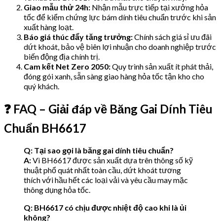
Giao mẫu thử 24h:
Nhận mẫu trực tiếp tại xưởng hỏa
tốc để kiểm chứng lực bám dính tiêu chuẩn trước khi sản
xuất hàng loạt.
Báo giá thúc đẩy tăng trưởng:
Chính sách giá sỉ ưu đãi
dứt khoát, bảo vệ biên lợi nhuận cho doanh nghiệp trước
biến động địa chính trị.
Cam kết Net Zero 2050:
Quy trình sản xuất ít phát thải,
đóng gói xanh, sẵn sàng giao hàng hỏa tốc tận kho cho
quý khách.
❓ FAQ – Giải đáp về Băng Gai Dính Tiêu
Chuẩn BH6617
Q: Tại sao gọi là băng gai dính tiêu chuẩn?
A:
Vì BH6617 được sản xuất dựa trên thông số kỹ
thuật phổ quát nhất toàn cầu, dứt khoát tương
thích với hầu hết các loại vải và yêu cầu may mặc
thông dụng hỏa tốc.
Q: BH6617 có chịu được nhiệt độ cao khi là ủi
không?