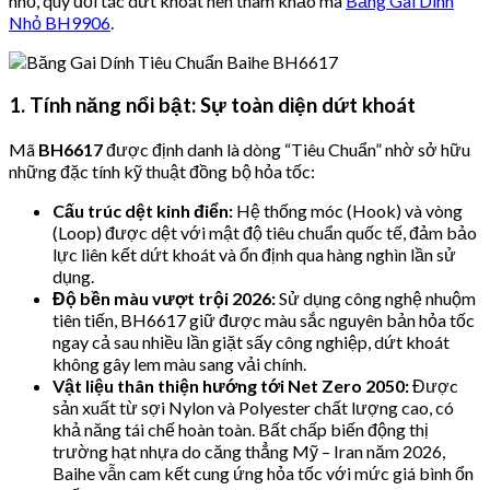
nhỏ, quý đối tác dứt khoát nên tham khảo mã
Băng Gai Dính
Nhỏ BH9906
.
1. Tính năng nổi bật: Sự toàn diện dứt khoát
Mã
BH6617
được định danh là dòng “Tiêu Chuẩn” nhờ sở hữu
những đặc tính kỹ thuật đồng bộ hỏa tốc:
Cấu trúc dệt kinh điển:
Hệ thống móc (Hook) và vòng
(Loop) được dệt với mật độ tiêu chuẩn quốc tế, đảm bảo
lực liên kết dứt khoát và ổn định qua hàng nghìn lần sử
dụng.
Độ bền màu vượt trội 2026:
Sử dụng công nghệ nhuộm
tiên tiến, BH6617 giữ được màu sắc nguyên bản hỏa tốc
ngay cả sau nhiều lần giặt sấy công nghiệp, dứt khoát
không gây lem màu sang vải chính.
Vật liệu thân thiện hướng tới Net Zero 2050:
Được
sản xuất từ sợi Nylon và Polyester chất lượng cao, có
khả năng tái chế hoàn toàn. Bất chấp biến động thị
trường hạt nhựa do căng thẳng Mỹ – Iran năm 2026,
Baihe vẫn cam kết cung ứng hỏa tốc với mức giá bình ổn