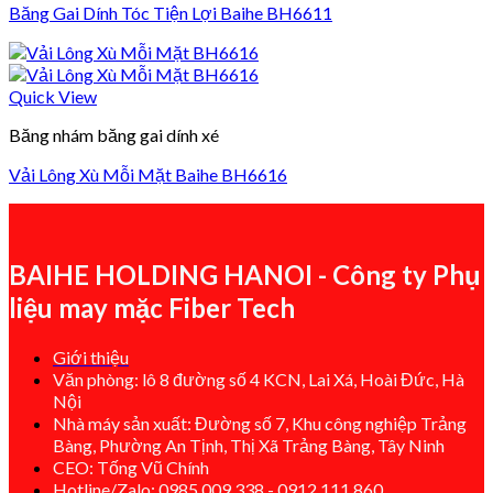
Băng Gai Dính Tóc Tiện Lợi Baihe BH6611
Quick View
Băng nhám băng gai dính xé
Vải Lông Xù Mỗi Mặt Baihe BH6616
BAIHE HOLDING HANOI - Công ty Phụ
liệu may mặc Fiber Tech
Giới thiệu
Văn phòng: lô 8 đường số 4 KCN, Lai Xá, Hoài Đức, Hà
Nội
Nhà máy sản xuất: Đường số 7, Khu công nghiệp Trảng
Bàng, Phường An Tịnh, Thị Xã Trảng Bàng, Tây Ninh
CEO: Tống Vũ Chính
Hotline/Zalo: 0985.009.338 - 0912.111.860