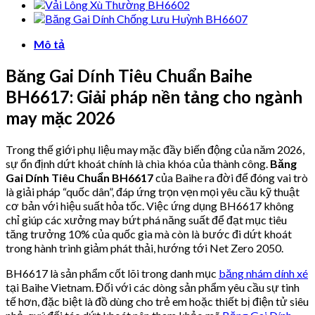
Mô tả
Băng Gai Dính Tiêu Chuẩn Baihe
BH6617: Giải pháp nền tảng cho ngành
may mặc 2026
Trong thế giới phụ liệu may mặc đầy biến động của năm 2026,
sự ổn định dứt khoát chính là chìa khóa của thành công.
Băng
Gai Dính Tiêu Chuẩn BH6617
của Baihe ra đời để đóng vai trò
là giải pháp “quốc dân”, đáp ứng trọn vẹn mọi yêu cầu kỹ thuật
cơ bản với hiệu suất hỏa tốc. Việc ứng dụng BH6617 không
chỉ giúp các xưởng may bứt phá năng suất để đạt mục tiêu
tăng trưởng 10% của quốc gia mà còn là bước đi dứt khoát
trong hành trình giảm phát thải, hướng tới Net Zero 2050.
BH6617 là sản phẩm cốt lõi trong danh mục
băng nhám dính xé
tại Baihe Vietnam. Đối với các dòng sản phẩm yêu cầu sự tinh
tế hơn, đặc biệt là đồ dùng cho trẻ em hoặc thiết bị điện tử siêu