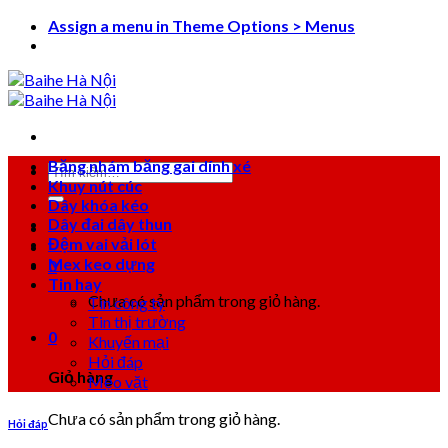
Skip
Assign a menu in Theme Options > Menus
to
content
Băng nhám băng gai dính xé
Tìm
Khuy nút cúc
kiếm:
Dây khóa kéo
Dây đai dây thun
Đệm vai vải lót
Mex keo dựng
0
Tin hay
Chưa có sản phẩm trong giỏ hàng.
Tin công ty
Tin thị trường
0
Khuyến mại
Hỏi đáp
Giỏ hàng
Mẹo vặt
Chưa có sản phẩm trong giỏ hàng.
Hỏi đáp