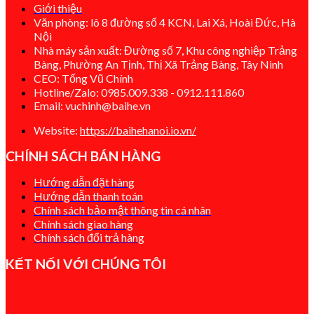
Giới thiệu
Văn phòng: lô 8 đường số 4 KCN, Lai Xá, Hoài Đức, Hà
Nội
Nhà máy sản xuất: Đường số 7, Khu công nghiệp Trảng
Bàng, Phường An Tịnh, Thị Xã Trảng Bàng, Tây Ninh
CEO: Tống Vũ Chính
Hotline/Zalo: 0985.009.338 - 0912.111.860
Email: vuchinh@baihe.vn
Website:
https://baihehanoi.io.vn/
CHÍNH SÁCH BÁN HÀNG
Hướng dẫn đặt hàng
Hướng dẫn thanh toán
Chính sách bảo mật thông tin cá nhân
Chính sách giao hàng
Chính sách đổi t
rả hàng
KẾT NỐI VỚI CHÚNG TÔI