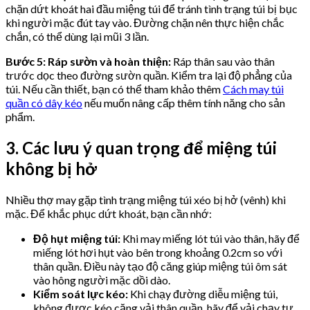
chặn dứt khoát hai đầu miệng túi để tránh tình trạng túi bị bục
khi người mặc đút tay vào. Đường chặn nên thực hiện chắc
chắn, có thể dùng lại mũi 3 lần.
Bước 5: Ráp sườn và hoàn thiện:
Ráp thân sau vào thân
trước dọc theo đường sườn quần. Kiểm tra lại độ phẳng của
túi. Nếu cần thiết, bạn có thể tham khảo thêm
Cách may túi
quần có dây kéo
nếu muốn nâng cấp thêm tính năng cho sản
phẩm.
3. Các lưu ý quan trọng để miệng túi
không bị hở
Nhiều thợ may gặp tình trạng miệng túi xéo bị hở (vênh) khi
mặc. Để khắc phục dứt khoát, bạn cần nhớ:
Độ hụt miệng túi:
Khi may miếng lót túi vào thân, hãy để
miếng lót hơi hụt vào bên trong khoảng 0.2cm so với
thân quần. Điều này tạo độ căng giúp miệng túi ôm sát
vào hông người mặc dồi dào.
Kiểm soát lực kéo:
Khi chạy đường diễu miệng túi,
không được kéo căng vải thân quần, hãy để vải chạy tự