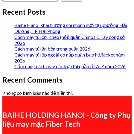
Recent Posts
Baihe Hanoi khai trương chi nhánh mới tại phường Hải
Dương, TP Hải Phòng
Cách may túi cơi chéo (nổi) quần Chinos & Tây công sở
2026
Cách may túi ẩn bên trong quần 2026
Cách may túi ốp ngoài có nắp quần bảo hộ/jacket năm
2026
Cẩm nang cách may các loại túi quần từ A-Z năm 2026
Recent Comments
Không có bình luận nào để hiển thị.
BAIHE HOLDING HANOI - Công ty Phụ
liệu may mặc Fiber Tech