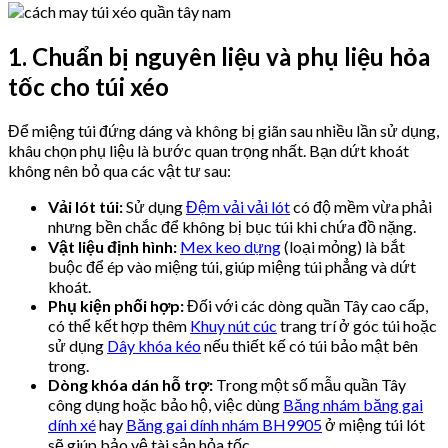
1. Chuẩn bị nguyên liệu và phụ liệu hỏa
tốc cho túi xéo
Để miệng túi đứng dáng và không bị giãn sau nhiều lần sử dụng,
khâu chọn phụ liệu là bước quan trọng nhất. Bạn dứt khoát
không nên bỏ qua các vật tư sau:
Vải lót túi:
Sử dụng
Đệm vải vải lót
có độ mềm vừa phải
nhưng bền chắc để không bị bục túi khi chứa đồ nặng.
Vật liệu định hình:
Mex keo dựng
(loại mỏng) là bắt
buộc để ép vào miệng túi, giúp miệng túi phẳng và dứt
khoát.
Phụ kiện phối hợp:
Đối với các dòng quần Tây cao cấp,
có thể kết hợp thêm
Khuy nút cúc
trang trí ở góc túi hoặc
sử dụng
Dây khóa kéo
nếu thiết kế có túi bảo mật bên
trong.
Dòng khóa dán hỗ trợ:
Trong một số mẫu quần Tây
công dụng hoặc bảo hộ, việc dùng
Băng nhám băng gai
dính xé
hay
Băng gai dính nhám BH9905
ở miệng túi lót
sẽ giúp bảo vệ tài sản hỏa tốc.