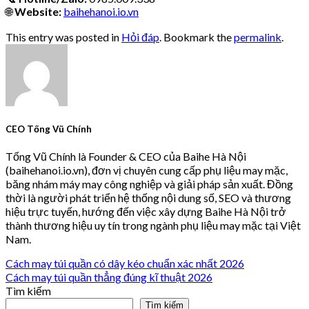
🌐
Website:
baihehanoi.io.vn
This entry was posted in
Hỏi đáp
. Bookmark the
permalink
.
CEO Tống Vũ Chính
Tống Vũ Chính là Founder & CEO của Baihe Hà Nội
(baihehanoi.io.vn), đơn vị chuyên cung cấp phụ liệu may mặc,
băng nhám máy may công nghiệp và giải pháp sản xuất. Đồng
thời là người phát triển hệ thống nội dung số, SEO và thương
hiệu trực tuyến, hướng đến việc xây dựng Baihe Hà Nội trở
thành thương hiệu uy tín trong ngành phụ liệu may mặc tại Việt
Nam.
Cách may túi quần có dây kéo chuẩn xác nhất 2026
Cách may túi quần thẳng đúng kĩ thuật 2026
Tìm kiếm
Tìm kiếm