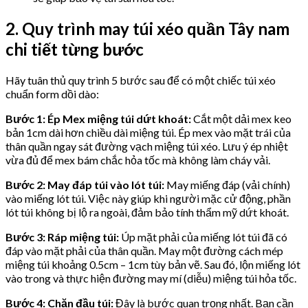
2. Quy trình may túi xéo quần Tây nam
chi tiết từng bước
Hãy tuân thủ quy trình 5 bước sau để có một chiếc túi xéo
chuẩn form dồi dào:
Bước 1: Ép Mex miệng túi dứt khoát:
Cắt một dải mex keo
bản 1cm dài hơn chiều dài miệng túi. Ép mex vào mặt trái của
thân quần ngay sát đường vạch miệng túi xéo. Lưu ý ép nhiệt
vừa đủ để mex bám chắc hỏa tốc mà không làm cháy vải.
Bước 2: May đáp túi vào lót túi:
May miếng đáp (vải chính)
vào miếng lót túi. Việc này giúp khi người mặc cử động, phần
lót túi không bị lộ ra ngoài, đảm bảo tính thẩm mỹ dứt khoát.
Bước 3: Ráp miệng túi:
Úp mặt phải của miếng lót túi đã có
đáp vào mặt phải của thân quần. May một đường cách mép
miệng túi khoảng 0.5cm – 1cm tùy bản vẽ. Sau đó, lộn miếng lót
vào trong và thực hiện đường may mí (diễu) miệng túi hỏa tốc.
Bước 4: Chặn đầu túi:
Đây là bước quan trọng nhất. Bạn cần