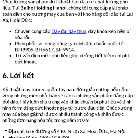
Chất lượng sản phẩm dứt khoát bắt đầu từ chất lượng phụ
liệu. Tại
Baihe Holding Hanoi
, chúng tôi cung cấp giải pháp
toàn diện cho xưởng may của bạn với kho hàng dồi dào tại Lại
Xá, Hoài Đức:
Chuyên cung cấp
Dây đai dây thun
, dây khóa kéo bền bỉ
hỏa tốc.
Phân phối các dòng băng gai dính đạt chuẩn quốc tế:
BH9905, BH6617, BH9914.
Tư vấn định mức phụ liệu giúp xưởng tiết kiệm chi phí
dứt khoát.
6. Lời kết
Kỹ thuật may túi xéo quần Tây nam đơn giản nhưng nếu nắm
vững những mẹo nhỏ, bạn sẽ tạo ra những sản phẩm đẳng cấp
dồi dào. Hãy luôn chú trọng vào khâu chuẩn bị phụ liệu và định
hình form dáng dứt khoát ngay từ bước đầu tiên. Chúc xưởng
may của bạn gặt hái được nhiều thành công và nhận được
những đơn hàng hỏa tốc trong năm 2026!
📍
Địa chỉ:
Lô 8 đường số 4 KCN Lại Xá, Hoài Đức, Hà Nội.
📞
Hotline/Zalo:
0985.009.338