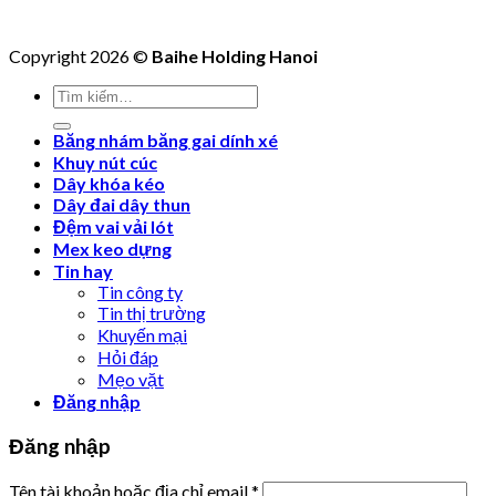
Copyright 2026 ©
Baihe Holding Hanoi
Tìm
kiếm:
Băng nhám băng gai dính xé
Khuy nút cúc
Dây khóa kéo
Dây đai dây thun
Đệm vai vải lót
Mex keo dựng
Tin hay
Tin công ty
Tin thị trường
Khuyến mại
Hỏi đáp
Mẹo vặt
Đăng nhập
Đăng nhập
Tên tài khoản hoặc địa chỉ email
*