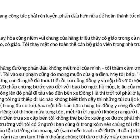
đang công tác phải rèn luyện, phấn đấu hơn nữa để hoàn thành tốt
ay, hòa cùng niềm vui chung của hàng triệu thầy cô giáo trong cả
o, cô giáo. Tôi thay mặt cho toàn thể cán bộ giáo viên trong nhà 
i chặng đường phấn đấu không mệt mỏi của mình – tôi thầm cảm ơn 
”. Tôi vào sư phạm cũng do mong muốn của gia đình. Mẹ tôi bảo: “
ạ ưng con đi nghề đó thôi.Thế rồi, tôi cũng đồng ý và nộp hồ sơ đ
20 chập chững bước vào đời với bao bỡ ngỡ, hồi hộp, lo âu của mìn
g lên đó phải đi tàu vào đến bến xe Đông Hà thì trời tối phải ở l
ng tôi ngủ thiếp đi lúc nào không biết tỉnh dậy thì những túi du 
rong đó có tôi). Sau một hồi bàn bạc chúng tôi đồng ý cùng đi với
 riêng tôi thì nôn mửa tung tóe , mệt rã rời, người không ra người .
i.Đến trưa xe cập bến tôi không thể bước xuống xe được phải nh
rường với tôi có 3 người bạn cùng ở trong xóm nên chúng tôi rất
tận trường còn hoang sơ (sau chiến tranh mới được 4 năm) khôn
i rậm rạp um tùm.Thỉnh thoảng chúng tôi được thấy mấy con vượn c