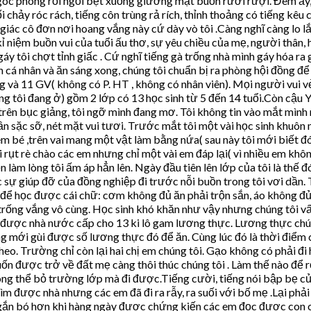
ở góc phòng rồi ngồi bệt xuống giường mặt buồn rười rượi. Đêm ấy,
 chảy róc rách, tiếng côn trùng rả rích, thỉnh thoảng có tiếng kêu
 giác cô đơn nơi hoang vắng này cứ dày vò tôi .Càng nghĩ càng lo l
 niệm buồn vui của tuổi ấu thơ, sự yêu chiều của mẹ, người thân, 
gáy tôi chợt tỉnh giấc . Cứ nghĩ tiếng gà trống nhà mình gáy hóa 
cá nhân và ăn sáng xong, chúng tôi chuẩn bị ra phòng hội đồng để 
 và 11 GV( không có P. HT , không có nhân viên). Mọi người vui v
ng tôi đang ở) gồm 2 lớp có 13 học sinh từ 5 đến 14 tuổi.Còn cậu
trên bục giảng, tôi ngỡ mình đang mơ. Tôi không tin vào mắt mình 
ần sặc sỡ, nét mặt vui tươi. Trước mắt tôi một vài học sinh khu
em bé ,trên vai mang một vật làm bằng nứa( sau này tôi mới biết đ
ôi rụt rè chào các em nhưng chỉ một vài em đáp lại( vì nhiều em khô
 làm lòng tôi ấm áp hẳn lên. Ngày đầu tiên lên lớp của tôi là thế đ
sự giúp đỡ của đồng nghiệp đi trước nỗi buồn trong tôi vơi dần. T
u để học được cái chữ: cơm không đủ ăn phải trộn sắn, áo không đủ
rống vắng vô cùng. Học sinh khó khăn như vậy nhưng chúng tôi vất
được nhà nước cấp cho 13 ki lô gam lương thực. Lương thực chúng 
ng mới gùi được số lương thực đó để ăn. Cùng lúc đó là thời điểm 
eo. Trường chỉ còn lại hai chị em chúng tôi. Gạo không có phải đi h
n được trở về đất mẹ càng thôi thúc chúng tôi . Làm thế nào để rờ
ông thể bỏ trường lớp mà đi được.Tiếng cười, tiếng nói bập bẹ củ
tìm được nhà nhưng các em đã đi ra rẫy, ra suối với bố mẹ .Lại phả
g gắn bó hơn khi hàng ngày được chứng kiến các em đọc được con c