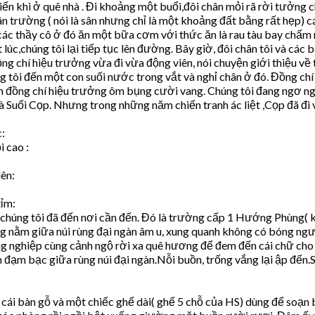
ến khi ở quê nhà . Đi khoảng một buổi,đôi chân mỏi rã rời tưởng c
 trường ( nói là sân nhưng chỉ là một khoảng đất bằng rất hẹp) c
ác thầy cô ở đó ăn một bữa cơm với thức ăn là rau tàu bay chấm m
úc,chúng tôi lại tiếp tục lên đường. Bây giờ, đôi chân tôi và các
g chí hiệu trưởng vừa đi vừa động viên, nói chuyện giới thiệu về 
tôi đến một con suối nước trong vắt và nghỉ chân ở đó. Đồng chí 
đồng chí hiệu trưởng ôm bụng cười vang. Chúng tôi đang ngơ ngác 
à Suối Cọp. Nhưng trong những năm chiến tranh ác liệt ,Cọp đã đi 
c:
i cao :
lên:
tỉm:
và chúng tôi đã đến nơi cần đến. Đó là trường cấp 1 Hướng Phùng( 
nằm giữa núi rùng đại ngàn âm u, xung quanh không có bóng người 
g nghiệp cùng cảnh ngộ rời xa quê hương để đem đến cái chữ cho c
m đạm bạc giữa rùng núi đại ngàn.Nỗi buồn, trống vắng lại ập đến
i bàn gỗ và một chiếc ghế dài( ghế 5 chỗ của HS) dùng để soạn bài