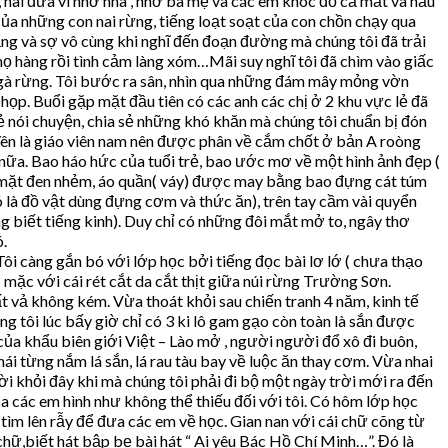
 hai đứa vì nhớ nhà , nhớ ba mẹ và các em khóc đỏ cả mắt và hầu
 của những con nai rừng, tiếng loạt soạt của con chồn chạy qua
ắng và sợ vô cùng khi nghĩ đến đoạn đường mà chúng tôi đã trải
họ hàng rồi tình cảm làng xóm…Mãi suy nghĩ tôi đã chìm vào giấc
ra gà rừng. Tôi bước ra sân, nhìn qua những đám mây mỏng vờn
họp. Buổi gặp mặt đầu tiên có các anh các chị ở 2 khu vực lẻ đã
ẻ nói chuyện, chia sẻ những khó khăn mà chúng tôi chuẩn bị đón
 Yên là giáo viên nam nên được phân về cắm chốt ở bản A roòng
nữa. Bao háo hức của tuổi trẻ, bao ước mơ về một hình ảnh đẹp (
ôn mặt đen nhẻm, áo quần( váy) được may bằng bao đựng cát túm
ó là đồ vật dùng đựng cơm và thức ăn), trên tay cầm vài quyển
ng biết tiếng kinh). Duy chỉ có những đôi mắt mở to, ngây thơ
ó.
ôi càng gắn bó với lớp học bởi tiếng đọc bài lơ lớ ( chưa thạo
 mặc với cái rét cắt da cắt thịt giữa núi rừng Trường Sơn.
 vả không kém. Vừa thoát khỏi sau chiến tranh 4 năm, kinh tế
tôi lúc bấy giờ chỉ có 3 ki lô gam gạo còn toàn là sắn được
của khẩu biên giới Việt – Lào mở , người người đổ xô đi buôn,
ái từng nắm lá sắn, lá rau tàu bay về luộc ăn thay cơm. Vừa nhai
i khỏi đây khi mà chúng tôi phải đi bộ một ngày trời mới ra đến
a các em hình như không thể thiếu đối với tôi. Có hôm lớp học
i tìm lên rẫy để đưa các em về học. Gian nan với cái chữ cõng từ
hữ,biết hát bập bẹ bài hát “ Ai yêu Bác Hồ Chí Minh…”. Đó là