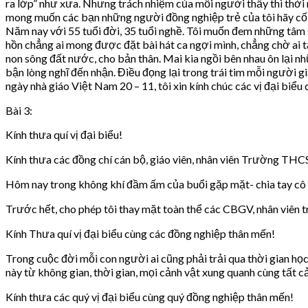
ra lớp” như xưa. Nhưng trách nhiệm của mỗi người thầy thì thời
mong muốn các bạn những người đồng nghiệp trẻ của tôi hãy cố g
Năm nay với 55 tuổi đời, 35 tuổi nghề. Tôi muốn đem những tâm 
hồn chẳng ai mong được đặt bài hát ca ngợi mình, chẳng chờ ai 
non sông đất nước, cho bản thân. Mai kia ngồi bên nhau ôn lại n
bận lòng nghĩ đến nhận. Điều đọng lại trong trái tim mỗi người g
ngày nhà giáo Việt Nam 20 – 11, tôi xin kính chúc các vị đại biể
Bài 3:
Kính thưa quí vị đại biểu!
Kính thưa các đồng chí cán bộ, giáo viên, nhân viên Trường TH
Hôm nay trong không khí đầm ấm của buổi gặp mặt- chia tay c
Trước hết, cho phép tôi thay mặt toàn thể các CBGV, nhân viên
Kính Thưa quí vị đại biểu cùng các đồng nghiệp thân mến!
Trong cuộc đời mỗi con người ai cũng phải trải qua thời gian học
này từ không gian, thời gian, mọi cảnh vật xung quanh cùng tất cả
Kính thưa các quý vị đại biểu cùng quý đồng nghiệp thân mến!