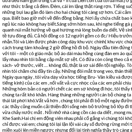
đứa đều nằm gọn trong cái va – li của Liên còn của tôi đã mất) 
như thức trắng cả đêm. Đêm, cái im lặng thật rùng rợn. Tiếng suối
những bụi lau gần đó làm cho hai chúng tôi càng sợ hơn. Cái cảm
qua. Biết bao giờ mới về đến đồng bằng. Nơi ấy chứa chất bao kỉ
ngủ lúc nào không hay biết.Sáng sớm hôm sau, khi nghe tiếng gà 
quanh núi mắt hướng về quê hương mà lòng buồn da diết. Vệ sinh 
tề tựu đông đủ. Cả hội đồng có 12 người gồm có đc/ Hiệu trưởng
nhận.Tôi và Liên được phân công dạy khu vực chính( khu vực chú
cách trung tâm khoảng 2 giờ đồng hồ đi bộ. Ngày đầu tiên đứng 
với tôi – một cô giáo mặc bộ áo dài màu hồng cùng đàn em áo qu
lấy nhau nhìn tôi bằng cặp mắt sợ sệt. Có đứa còn cõng theo cả 
sách- vở thước, viết … không đủ, thật là sơ sài đến tội nghiệp. T
nhìn tôi chăm chú đầy tin cậy. Những đôi mắt trong veo, thân thiện
Ngày qua ngày , tôi vừa dạy vừa học tiếng Bru- Vân kiều và được 
tiếng kinh) của các em , nổi vất vả cực nhọc của các em phải chị
Những hôm bản có người chết các em sợ không đi học, tôi thấy t
chúng ta rất khó khăn. Hàng tháng những người cán bộ chúng ta 
thái lát phơi khô.Vất vả hơn , chúng tôi phải đi bộ một ngày đườ
các thầy cũng muốn cải thiện đời sống nên bỏ trường bỏ lớp đi th
vừa chảy nước mắt . Nỗi nhớ nhà càng cồn cào da diết , mong muố
Khe Sanh.Hai chị em động viên nhau phải cố gắng vì chúng tôi kh
chỉ được vài em; chúng tôi lại lặn lội vài cây số đường rừng mới 
miền xuôi lên miền ngược nhưng đổi lại tình nghĩa thầy trò càn