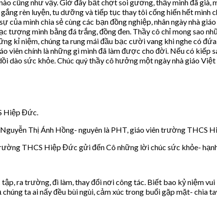
 nào cũng như vậy. Giờ đây bất chợt soi gương, thấy mình đã già,
ắng rèn luyện, tu dưỡng và tiếp tục thay tôi cống hiến hết mình c
sự của mình chia sẻ cùng các bạn đồng nghiệp, nhân ngày nhà giáo
tạc tượng mình bằng đá trắng, đồng đen. Thầy cô chỉ mong sao nhữ
hững kỉ niệm, chúng ta rung mái đầu bạc cười vang khi nghe có đứa
iáo viên chính là những gì mình đã làm được cho đời. Nếu có kiếp s
u dồi dào sức khỏe. Chúc quý thầy cô hưởng một ngày nhà giáo Việt
CS Hiệp Đức.
ô Nguyễn Thị Ánh Hồng- nguyên là PHT, giáo viên trường THCS H
 trường THCS Hiệp Đức gửi đến Cô những lời chúc sức khỏe- hạnh 
 tập, ra trường, đi làm, thay đổi nơi công tác. Biết bao kỷ niệm v
 chúng ta ai nấy đều bùi ngùi, cảm xúc trong buổi gặp mặt- chia ta