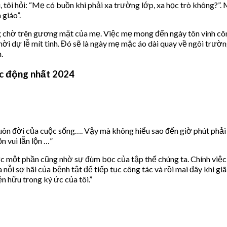
 tôi hỏi: “Mẹ có buồn khi phải xa trường lớp, xa học trò không?”. 
giáo”.
ng chờ trên gương mặt của mẹ. Việc mẹ mong đến ngày tôn vinh côn
ời dự lễ mít tinh. Đó sẽ là ngày mẹ mặc áo dài quay về ngôi trườ
.
xúc động nhất 2024
t muôn đời của cuộc sống…. Vậy mà không hiểu sao đến giờ phút phải c
n vui lẫn lộn …”
 một phần cũng nhờ sự đùm bọc của tập thể chúng ta. Chính việc 
 nỗi sợ hãi của bệnh tật để tiếp tục công tác và rồi mai đây khi g
n hữu trong ký ức của tôi.”