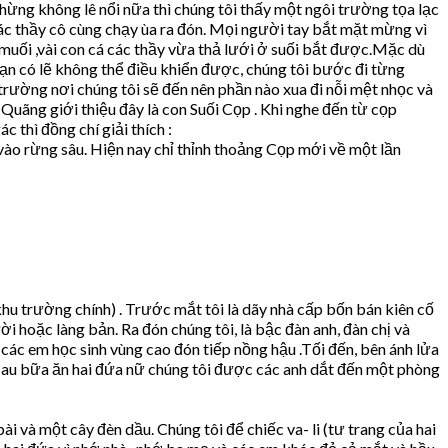
hừng không lê nổi nữa thì chúng tôi thấy một ngôi trường tọa lạc
ác thầy cô cùng chạy ùa ra đón. Mọi người tay bắt mặt mừng vì
uối ,vài con cá các thầy vừa thả lưới ở suối bắt được.Mặc dù
 bạn có lẽ không thể điều khiển được, chúng tôi bước đi từng
trường nơi chúng tôi sẽ đến nên phần nào xua đi nỗi mệt nhọc và
Quãng giới thiệu đây là con Suối Cọp . Khi nghe đến từ cọp
thì đồng chí giải thích :
vào rừng sâu. Hiện nay chỉ thỉnh thoảng Cọp mới về một lần
khu trường chính) . Trước mắt tôi là dãy nhà cấp bốn bán kiên cố
hoặc làng bản. Ra đón chúng tôi, là bậc đàn anh, đàn chị và
ác em học sinh vùng cao đón tiếp nồng hậu .Tối đến, bên ánh lửa
.Sau bữa ăn hai đứa nữ chúng tôi được các anh dắt đến một phòng
 và một cây đèn dầu. Chúng tôi để chiếc va- li (tư trang của hai