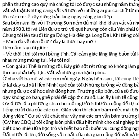
phần thưởng cao quý mà chúng tôi có được sau những năm tháng b
vất vả thật.Nhưng càng vất vả hơn với những ai gùi cái chữ từ 
lên các em sẽ xây dựng bản làng ngày càng giàu đẹp.
Sau bốn năm lên với Trường Sơn nếm đủ mùi khó khăn vất vả nhưn
năm 1983, tôi và Liên được trở về quê hương còn cậu Yên phải ở
Chúng tôi lên tàu đi từ ga Đông Hà đến ga Long Đại. Khi tiếng còi
– Mình đã về nhà rồi ư ? đây là thực hay mơ ?
Liên nắm tay tôi giục :
– Về thôi ! thì tôi mới bừng tĩnh. Cái cảm giác lâng lâng buồn tủi
nhau mừng mừng tủi. Mẹ tôi nói:
– Con gái à! Thế là mừng rồi. Bây giờ sốt rét rừng nó không làm 
thì con phải tiếp tục. Vất vả nhưng mà hạnh phúc.
Ở nhà với ba mẹ và các em một ngày. Ngày hôm sau , tôi cùng Li
ở lại dạy tại xã Hiền Ninh( quê của tôi).Những tưởng về đồng b
nhưng được cái học sinh đông hơn. Trường cấp bốn, cửa sổ được 
dạy không có bàn, ghế phải để cặp ở cửa sổ. Lúc ấy kinh tế cũng
GV được địa phương chia cho mỗi người 5 thước ruộng để tự túc).
tiếng cười đùa của các em . Giáo viên thì chăm bẵm miệt mài bê
động viên: “ Cơ sở vật chất như vậy mà các em vẫn bám trường b
(GV hay CBQL) tôi cũng luôn phấn đấu hết mình cho cái nghiệp t
biết bao nhiêu lứa học trò và biết bao nỗi buồn vui cùng đồng n
Đất nước đi lên, đời sống vật chất của nhà giáo cũng đỡ vất vả