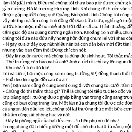
làm tôi giật mình. Điều mà chúng tôi chưa bao giờ được chứng ki
gần đường. Đó là trường Hướng Linh. Khi chúng tôi bước vào sân
được gặp người cùng quê Quảng Bình,Vĩnh Linh.Chúng tôi cùng c
vậy nhưng mà ấm cúng tình đồng đội.Sau bữa trưa, nghỉ ngơi một l
bước khó nhọc, mồ hôi nhễ nhại ướt đẫm cả áo. Thỉnh thoảng ,đồn
cảm giác độ dài quãng đường ngắn hơn. Khoảng 16 h chiều, chúng 
chúng tôi đứa nào đứa nấy hoảng hồn đứng chụm lại với nhau còn 
– Ngày xưa ở đây cọp rất nhiều nên bà con dân bản mới đặt tên l
nhưng vào ban đêm thôi.Đồng chí còn nói:
– Đây là nguồn nước mà chúng ta dùng để sinh hoạt. Tôi thắc mắ
– Thế trường còn bao xa hả anh? Anh cười rồi chỉ tay lên ngọn đồ
– Khu nhà ở trên đó kìa!
Tôi và Liên ( bạn học cùng xóm,cùng trường SP) đồng thanh thốt 
– Phải leo lên ngọn đồi cao đó à ?
Yên ( bạn nam cũng ở cùng xóm) cùng đi với chúng tôi cười tủm 
– Chừng đó thì thấm tháp gì? Thế là chúng tôi tiếp tục leo dốc 
lợp bằng ngói , tường được ghép bằng ván trong cũng sang trọng 
cũng có bạn cùng trang lứa. Một lần nữa chúng tôi được các đồn
của ngọn đèn dầu leo lét, chúng tôi lại thưởng thức một bữa cơ
khá ấm cúng sát phòng học và nói:
– Đây là phòng ngủ của hai đứa em. Ưu tiên phụ nữ đó nha!
Trong phòng đặt chiếc giường một đủ chỗ cho hai đứa nằm, một cá