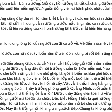
ám bản, bám trường. Giờ đây hồi tưởng lại tất cả chặng đường tô
miền xuôi lên miền ngược.Nguồn động viên và hạnh phúc nhất của họ
g cũng đầy thú vị . Tôi tạm biệt bản làng và các em học sinh thân
 lại. Tôi cứ hình dung cảnh tượng trước mắt làng mạc xanh tốt, 
 tòi cất lên và tiếng tàu xình xình dừng lại trước mắt hiện lên hàn
 len lõi trong lòng tôi của người con đi xa trở về. Về đến nhà, mẹ 
gì được con nữa đâu (vì bốn năm ở trên đó ai cũng bị sốt đến rụng c
ên đi đến phòng Giáo dục Lệ Ninh ( Lệ Thủy bây giờ) để nhận nhi
ằng thì được giảng dạy ở môi trường thuận lợi hơn miền núi. Nào 
che bởi những cành tre nhỏ ghép lại gọi là biển nè. Bàn ghế học
 còn khó khăn,giáo viên một buổi lên lớp một buổi làm thêm để kiế
 Sáng lên lớp, chiều về nhổ mạ cấy. Vất vả là thế, nhưng hằng ngà
n trang giáo án. Thầy trưởng phòng quê ở Quảng Ninh, cuối tuần t
ám lớp như thế là giỏi lắm rồi”. Được thầy động viên tôi như vừ
rồng người mà tôi đã lựa chọn. Đặc biệt Hồng Thủy là quê hương t
ghiệp. Tôi tự hào mình mình đã góp một phần nhỏ bé cho sự trưởng 
 hơn. Nay thì trường mới khang trang, sạch đẹp. Chúng ta không ph