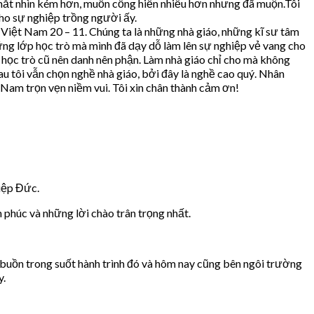
 mắt nhìn kém hơn, muốn cống hiến nhiều hơn nhưng đã muộn.Tôi
ho sự nghiệp trồng người ấy.
 Việt Nam 20 – 11. Chúng ta là những nhà giáo, những kĩ sư tâm
ng lớp học trò mà mình đã dạy dỗ làm lên sự nghiệp vẻ vang cho
 học trò cũ nên danh nên phận. Làm nhà giáo chỉ cho mà không
au tôi vẫn chọn nghề nhà giáo, bởi đây là nghề cao quý. Nhân
 Nam trọn vẹn niềm vui. Tôi xin chân thành cảm ơn!
iệp Đức.
phúc và những lời chào trân trọng nhất.
ui buồn trong suốt hành trình đó và hôm nay cũng bên ngôi trường
y.