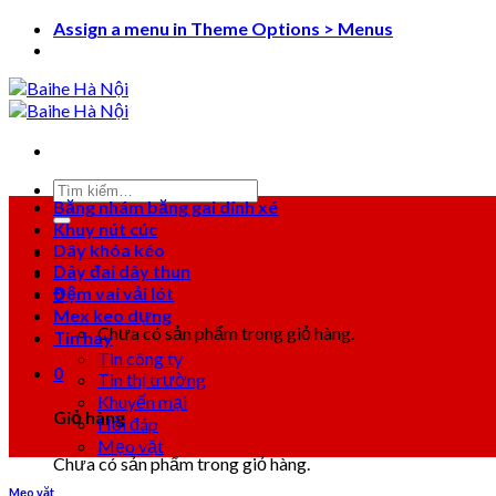
Skip
Assign a menu in Theme Options > Menus
to
content
Tìm
Băng nhám băng gai dính xé
kiếm:
Khuy nút cúc
Dây khóa kéo
Dây đai dây thun
Đệm vai vải lót
0
Mex keo dựng
Chưa có sản phẩm trong giỏ hàng.
Tin hay
Tin công ty
0
Tin thị trường
Khuyến mại
Giỏ hàng
Hỏi đáp
Mẹo vặt
Chưa có sản phẩm trong giỏ hàng.
Mẹo vặt