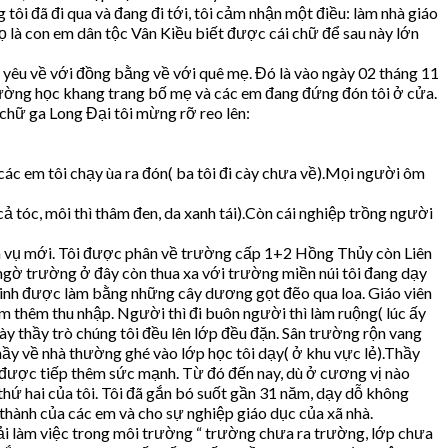
i đã đi qua và đang đi tới, tôi cảm nhận một điều: làm nhà giáo
 là con em dân tộc Vân Kiều biết được cái chữ để sau này lớn
 yêu về với đồng bằng về với quê mẹ. Đó là vào ngày 02 tháng 11
trường học khang trang bố mẹ và các em đang đứng đón tôi ở cửa.
g chữ ga Long Đại tôi mừng rỡ reo lên:
và các em tôi chạy ùa ra đón( ba tôi đi cày chưa về).Mọi người ôm
ả tóc, môi thì thâm đen, da xanh tái).Còn cái nghiệp trồng người
ệm vụ mới. Tôi được phân về trường cấp 1+2 Hồng Thủy còn Liên
ngờ trường ở đây còn thua xa với trường miền núi tôi đang dạy
 sinh được làm bằng những cây dương gọt đẽo qua loa. Giáo viên
m thêm thu nhập. Người thì đi buôn người thì làm ruộng( lúc ấy
y thầy trò chúng tôi đều lên lớp đều đặn. Sân trường rộn vang
hầy về nhà thường ghé vào lớp học tôi dạy( ở khu vực lẻ).Thầy
a được tiếp thêm sức mạnh. Từ đó đến nay, dù ở cương vị nào
hứ hai của tôi. Tôi đã gắn bó suốt gần 31 năm, dạy dỗ không
thành của các em và cho sự nghiệp giáo dục của xã nhà.
ải làm việc trong môi trường “ trường chưa ra trường, lớp chưa