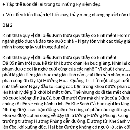
+ Tập thể luôn để lại trong tôi những kỷ niệm đẹp.
+ Với điều kiện thuận lợi hiện nay, thầy mong những người còn 
Bài 2:
Kính thưa quý vị đại biểu!Kính thưa quý thầy cô kính mến! Hôm n
ngành giáo dục và đào tạo nước nhà – Ngày tôn vinh các thầy giá
mình trong ngày vui trọng đại này.
Kính thưa quý vị đại biểu!Kính thưa quý thầy cô kính mến!
Đã 35 năm trôi qua, kể từ khi bước chân lên bục giảng. Nhìn lạ
phạm được coi là nghề cuối cùng của các nghề “ Vì chuột chạy…..
phải là giàu tiền giàu bạc mà giàu tình cảm, cái tâm hắn nhàn, m
phân công đi dạy tại Hướng Hóa- Quảng Trị. Từ một cô gái tuổi 
như thế nào? Ngày đầu tôi cùng các bạn trong khóa được phân côn
lên hành lý để giữ khỏi bị mất trộm. Thế nhưng do đi tàu mệt chú
bỏ cuộc không đi nữa.Cả bọn đi mười đứa mà chỉ mất của 3 đứa ( t
chúng tôi lên xe cùng hành trình lên Khe Sanh.Cả bọn ngồi im lặng
Nhưng được các bạn động viên nên cũng có phần nào nguôi ngoa
Hóa và được phân công về dạy tại trường Hướng Phùng . Cùng t
trưởng trường Hướng Phùng dẫn đường. Đường từ Khe Sanh vào 
lên đèo, khi xuống dốc. Hai bên đường không có người ở, cây cố