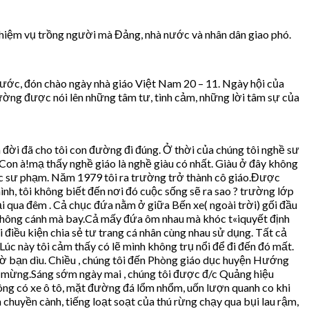
 nhiệm vụ trồng người mà Đảng, nhà nước và nhân dân giao phó.
 nước, đón chào ngày nhà giáo Việt Nam 20 – 11. Ngày hội của
trường được nói lên những tâm tư, tình cảm, những lời tâm sự của
đời đã cho tôi con đường đi đúng. Ở thời của chúng tôi nghề sư
 Con à!mạ thấy nghề giáo là nghề giàu có nhất. Giàu ở đây không
i học sư phạm. Năm 1979 tôi ra trường trở thành cô giáo.Được
h, tôi không biết đến nơi đó cuộc sống sẽ ra sao ? trường lớp
ại qua đêm . Cả chục đứa nằm ở giữa Bến xe( ngoài trời) gối đầu
lịc không cánh mà bay.Cả mấy đứa ôm nhau mà khóc t«iquyết định
 điều kiện chia sẻ tư trang cá nhân cùng nhau sử dụng. Tất cả
 Lúc này tôi cảm thấy có lẽ mình không trụ nổi để đi đến đó mất.
ờ bạn dìu. Chiều , chúng tôi đến Phòng giáo dục huyện Hướng
 mừng.Sáng sớm ngày mai , chúng tôi được đ/c Quảng hiệu
g có xe ô tô, mặt đường đá lổm nhổm, uốn lượn quanh co khi
huyền cành, tiếng loạt soạt của thú rừng chạy qua bụi lau rậm,