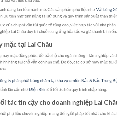
u hóa vật liệu đầu vào.
anh đang lan tỏa mạnh mẽ. Các sản phẩm phụ liệu như
Vải Lông X
 ưu tiên nhờ tính năng tái sử dụng và quy trình sản xuất thân thiện
ực của chi phí vận tải quốc tế tăng cao, việc hợp tác với nhà phân
hiệp Lai Châu duy trì chuỗi cung ứng hỏa tốc và giá thành bình ổn.
ay mặc tại Lai Châu
g may mặc đồng phục, đồ bảo hộ cho ngành nông – lâm nghiệp và d
u chính hãng tại chỗ vẫn còn hạn chế. Do đó, các cơ sở may mặc tại 
vực:
công ty phân phối băng nhám tại khu vực miền Bắc & Bắc Trung B
tỉnh lân cận như
Điện Biên
để tối ưu hóa quy trình nhập hàng.
ối tác tin cậy cho doanh nghiệp Lai Châ
phối phụ liệu chuyên nghiệp, mang đến giải pháp tốt nhất cho khác