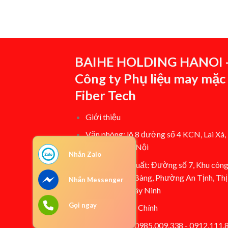
BAIHE HOLDING HANOI 
Công ty Phụ liệu may mặc
Fiber Tech
Giới thiệu
Văn phòng: lô 8 đường số 4 KCN, Lai Xá,
Hoài Đức, Hà Nội
Nhắn Zalo
Nhà máy sản xuất: Đường số 7, Khu côn
nghiệp Trảng Bàng, Phường An Tịnh, Thị
Nhắn Messenger
Trảng Bàng, Tây Ninh
Gọi ngay
CEO: Tống Vũ Chính
Hotline/Zalo: 0985.009.338 - 0912.111.