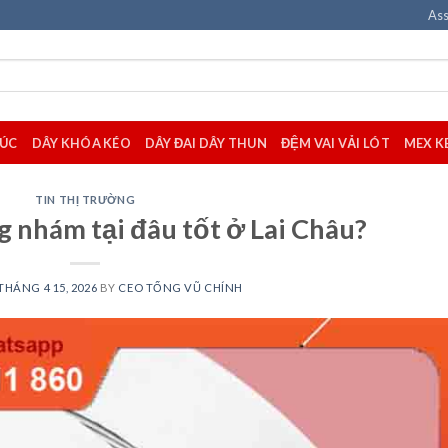
Ass
CÚC
DÂY KHÓA KÉO
DÂY ĐAI DÂY THUN
ĐỆM VAI VẢI LÓT
MEX K
TIN THỊ TRƯỜNG
 nhám tại đâu tốt ở Lai Châu?
THÁNG 4 15, 2026
BY
CEO TỐNG VŨ CHÍNH