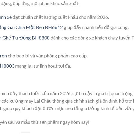
 dạng, đáp ứng mọi phân khúc sản xuất:
ính xé
đạt chuẩn chất lượng xuất khẩu cho năm 2026.
ăng Gai Chia Một Bên BH6612
giúp đẩy nhanh tiến độ gia công.
nh Ghế Tự Động BH8808
dành cho các dòng xe khách chạy tuyến 
tròn
cho bao bì và văn phòng phẩm cao cấp.
 BH8803
mang lại sự linh hoạt tối đa.
mình đầy thách thức của năm 2026, sự tin cậy là giá trị quan trọng
các xưởng may Lai Châu thông qua chính sách giá ổn định, hỗ trợ 
oạt, giúp quý khách đạt được mục tiêu tăng trưởng kinh tế bền vữn
huyên sâu và mẫu thử sản phẩm ngay hôm nay!