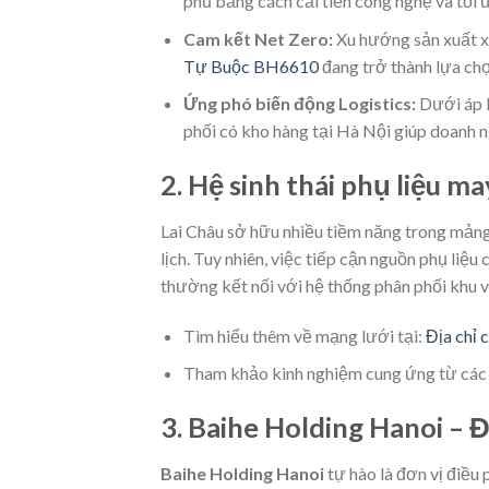
phủ bằng cách cải tiến công nghệ và tối ư
Cam kết Net Zero:
Xu hướng sản xuất x
Tự Buộc BH6610
đang trở thành lựa chọn
Ứng phó biến động Logistics:
Dưới áp l
phối có kho hàng tại Hà Nội giúp doanh ng
2. Hệ sinh thái phụ liệu m
Lai Châu sở hữu nhiều tiềm năng trong mản
lịch. Tuy nhiên, việc tiếp cận nguồn phụ liệ
thường kết nối với hệ thống phân phối khu 
Tìm hiểu thêm về mạng lưới tại:
Địa chỉ 
Tham khảo kinh nghiệm cung ứng từ các 
3. Baihe Holding Hanoi – Đ
Baihe Holding Hanoi
tự hào là đơn vị điều 