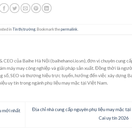
osted in
Tin thị trường
. Bookmark the
permalink
.
& CEO của Baihe Hà Nội (baihehanoi.io.vn), đơn vị chuyên cung cấ
ám máy may công nghiệp và giải pháp sản xuất. Đồng thời là ngườ
ung số, SEO và thương hiệu trực tuyến, hướng đến việc xây dựng B
iệu uy tín trong ngành phụ liệu may mặc tại Việt Nam.
Địa chỉ nhà cung cấp nguyên phụ liệu may mặc tại
u mới nhất
Cai uy tín 2026