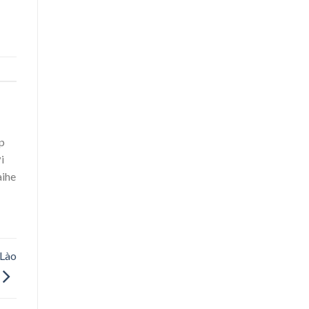
p
i
aihe
 Lào