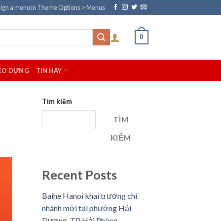
ign a menu in Theme Options > Menus
0
EO DỰNG
TIN HAY
Tìm kiếm
TÌM
KIẾM
Recent Posts
Baihe Hanoi khai trương chi
nhánh mới tại phường Hải
Dương, TP Hải Phòng