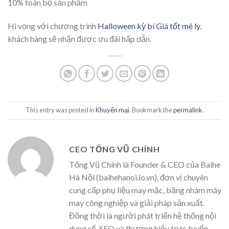
10% toàn bộ sản phẩm
Hi vọng với chương trình
Halloween kỳ bí Giá tốt mê ly
,
khách hàng sẽ nhận được ưu đãi hấp dẫn.
This entry was posted in
Khuyến mại
. Bookmark the
permalink
.
CEO TỐNG VŨ CHÍNH
Tống Vũ Chính là Founder & CEO của Baihe
Hà Nội (baihehanoi.io.vn), đơn vị chuyên
cung cấp phụ liệu may mặc, băng nhám máy
may công nghiệp và giải pháp sản xuất.
Đồng thời là người phát triển hệ thống nội
dung số, SEO và thương hiệu trực tuyến,