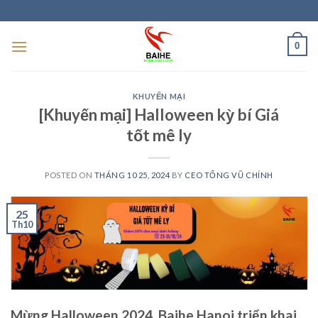
Skip
to
content
0
KHUYẾN MẠI
[Khuyến mại] Halloween kỳ bí Giá
tốt mê ly
POSTED ON
THÁNG 10 25, 2024
BY
CEO TỐNG VŨ CHÍNH
25
Th10
Mừng Halloween 2024, Baihe Hanoi triển khai