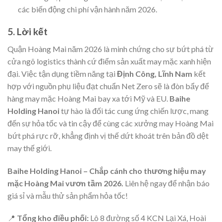
các biến động chi phí vận hành năm 2026.
5. Lời kết
Quận Hoàng Mai năm 2026 là minh chứng cho sự bứt phá từ
cửa ngõ logistics thành cứ điểm sản xuất may mặc xanh hiện
đại. Việc tận dụng tiềm năng tại
Định Công, Lĩnh Nam
kết
hợp với nguồn phụ liệu đạt chuẩn Net Zero sẽ là đòn bẩy để
hàng may mặc Hoàng Mai bay xa tới Mỹ và EU.
Baihe
Holding Hanoi
tự hào là đối tác cung ứng chiến lược, mang
đến sự hỏa tốc và tin cậy để cùng các xưởng may Hoàng Mai
bứt phá rực rỡ, khẳng định vị thế dứt khoát trên bản đồ dệt
may thế giới.
Baihe Holding Hanoi – Chắp cánh cho thương hiệu may
mặc Hoàng Mai vươn tầm 2026.
Liên hệ ngay để nhận báo
giá sỉ và mẫu thử sản phẩm hỏa tốc!
📍
Tổng kho điều phối:
Lô 8 đường số 4 KCN Lại Xá, Hoài