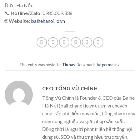
Đức, Hà Nội.
📞
Hotline/Zalo:
0985.009.338
🌐
Website:
baihehanoi.io.vn
This entry was posted in
Tin hay
. Bookmark the
permalink
.
CEO TỐNG VŨ CHÍNH
Tống Vũ Chính là Founder & CEO của Baihe
Hà Nội (baihehanoi.io.vn), đơn vị chuyên
cung cấp phụ liệu may mặc, băng nhám máy
may công nghiệp và giải pháp sản xuất.
Đồng thời là người phát triển hệ thống nội
dung số, SEO và thương hiệu trực tuyến,