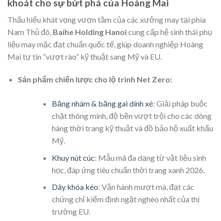
khoát cho sự bứt phá của Hoàng Mai
Thấu hiểu khát vọng vươn tầm của các xưởng may tại phía
Nam Thủ đô,
Baihe Holding Hanoi
cung cấp hệ sinh thái phụ
liệu may mặc đạt chuẩn quốc tế, giúp doanh nghiệp Hoàng
Mai tự tin “vượt rào” kỹ thuật sang Mỹ và EU.
Sản phẩm chiến lược cho lộ trình Net Zero:
Băng nhám & băng gai dính xé
: Giải pháp buộc
chặt thông minh, độ bền vượt trội cho các dòng
hàng thời trang kỹ thuật và đồ bảo hộ xuất khẩu
Mỹ.
Khuy nút cúc
: Mẫu mã đa dạng từ vật liệu sinh
học, đáp ứng tiêu chuẩn thời trang xanh 2026.
Dây khóa kéo
: Vận hành mượt mà, đạt các
chứng chỉ kiểm định ngặt nghèo nhất của thị
trường EU.