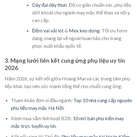
Dây đai dây thun
: Độ co giãn chuẩn xác, phụ liệu
dứt khoát cho ngành may mặc thể thao và nội y
cao cấp.
Đệm vai vải lót
&
Mex keo dựng
: Tối ưu form
dáng, mang lại vẻ ngoài hoàn hảo cho trang
phục xuất khẩu quốc tế.
3. Mạng lưới liên kết cung ứng phụ liệu uy tín
2026
Năm 2026, sự kết nối giữa Hoàng Mai và các trung tâm phụ
liệu khác tạo nên sức mạnh tổng thể cho chuỗi cung ứng:
Tham khảo đơn vị đầu ngành:
Top 10 nhà cung cấp nguyên
phụ liệu may mặc Hà Nội
.
Kênh mua sắm linh hoạt B2B:
10 nơi bán phụ kiện may
mặc trực tuyến uy tín
.
Kết nối vùng lõi Thủ đô:
Phụ liệu may mặc tại Hoàn Kiếm