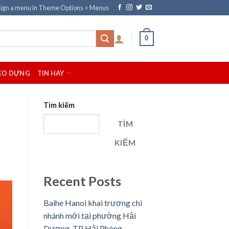
ign a menu in Theme Options > Menus
0
EO DỰNG
TIN HAY
Tìm kiếm
TÌM
KIẾM
Recent Posts
Baihe Hanoi khai trương chi
nhánh mới tại phường Hải
Dương, TP Hải Phòng