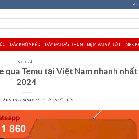
Ass
CÚC
DÂY KHÓA KÉO
DÂY ĐAI DÂY THUN
ĐỆM VAI VẢI LÓT
MEX K
MẸO VẶT
ate qua Temu tại Việt Nam nhanh nhất
2024
THÁNG 10 23, 2024
BY
CEO TỐNG VŨ CHÍNH