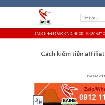
Skip
to
content
Tìm
kiếm:
BĂNG NHÁM BĂNG GAI DÍNH XÉ
KHUY NÚT 
Cách kiếm tiền affili
POSTED ON
23
Th10